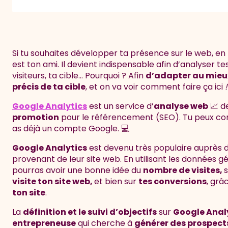
Si tu souhaites développer ta présence sur le web, en
est ton ami. Il devient indispensable afin d’analyser 
visiteurs, ta cible… Pourquoi ? Afin
d’adapter au mieux
précis de ta cible
, et on va voir comment faire ça ici
!
Google Analytics
est un service d’
analyse web
📈 d
promotion
pour le référencement (SEO). Tu peux com
as déjà un compte Google. 💻
Google Analytics
est devenu très populaire auprès d
provenant de leur site web. En utilisant les données g
pourras avoir une bonne idée du
nombre de visites,
visite ton site web,
et bien sur
tes conversions
, grâ
ton site
.
La
définition et le suivi d’objectifs
sur
Google Anal
entrepreneuse
qui cherche à
générer des prospect